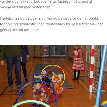
var det dog rykket til lørdagen efter fastelavn på grund af
sammenfaldet med vinterferien.
Fastelavnssjov betyder sjov, leg og bevægelse via håndbold,
fodbold og gymnastik i den første times tid og herefter blev der
gået til den på tønderne.