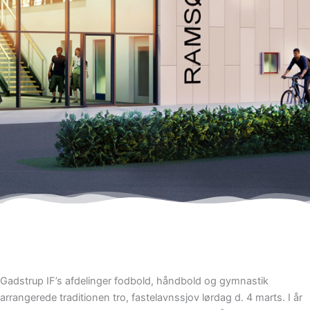
Gadstrup IF’s afdelinger fodbold, håndbold og gymnastik
arrangerede traditionen tro, fastelavnssjov lørdag d. 4 marts. I år