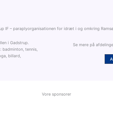
up IF – paraplyorganisationen for idræt i og omkring Ramsø
len i Gadstrup.
Se mere på afdelinge
: badminton, tennis,
ga, billard,
A
Vore sponsorer