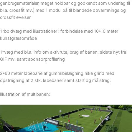
genbrugsmaterialer, meget holdbar og godkendt som underlag til
bl.a. crossfit mv.) med 1 modul på til blandede opvarmnings og
crossfit øvelser.
1*boldvæg med illustrationer i forbindelse med 10*10 meter
kunstgræsområde
1*væg med bl.a. info om aktivrute, brug af banen, sidste nyt fra
GIF mv. samt sponsorprofilering
2*60 meter løbebane af gummibelægning nike grind med
opstregning af 2 stk. løbebaner samt start og målstreg.
Illustration af multibanen: