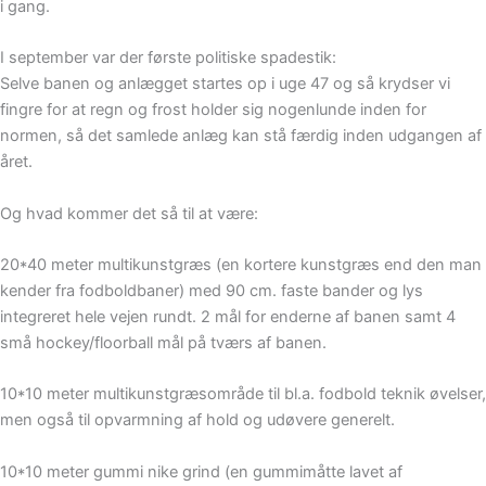
i gang.
I september var der første politiske spadestik:
Selve banen og anlægget startes op i uge 47 og så krydser vi
fingre for at regn og frost holder sig nogenlunde inden for
normen, så det samlede anlæg kan stå færdig inden udgangen af
året.
Og hvad kommer det så til at være:
20*40 meter multikunstgræs (en kortere kunstgræs end den man
kender fra fodboldbaner) med 90 cm. faste bander og lys
integreret hele vejen rundt. 2 mål for enderne af banen samt 4
små hockey/floorball mål på tværs af banen.
10*10 meter multikunstgræsområde til bl.a. fodbold teknik øvelser,
men også til opvarmning af hold og udøvere generelt.
10*10 meter gummi nike grind (en gummimåtte lavet af